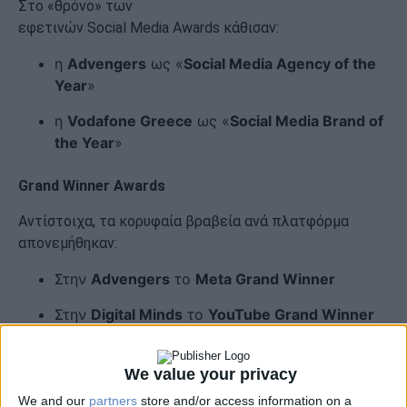
Στο «θρόνο» των
εφετινών Social Media Awards κάθισαν:
η
Advengers
ως «
Social Media Agency of the
Year
»
η
Vodafone Greece
ως «
Social Media Brand of
the Year
»
Grand
Winner
Awards
Αντίστοιχα, τα κορυφαία βραβεία ανά πλατφόρμα
απονεμήθηκαν:
Στην
Advengers
το
Meta Grand Winner
Στην
Digital Minds
το
YouTube Grand Winner
Στην
Advengers
το
TikTok Grand Winner
We value your privacy
Στην
Γερμανός
το
LinkedIn
Grand
Winner
We and our
partners
store and/or access information on a