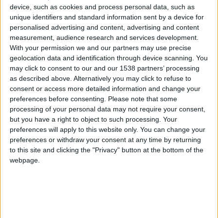
device, such as cookies and process personal data, such as
Παράλληλα, απονεμήθηκε το
“Jury’s Favorite Award |
unique identifiers and standard information sent by a device for
Powered by BCA College”
στην
Vodafone
personalised advertising and content, advertising and content
Greece
για την καμπάνια “Hit or Myth: Trust the
measurement, audience research and services development.
Process, They Said — We Trusted the Data”.
With your permission we and our partners may use precise
geolocation data and identification through device scanning. You
may click to consent to our and our 1538 partners’ processing
as described above. Alternatively you may click to refuse to
consent or access more detailed information and change your
preferences before consenting.
Please note that some
ΔΕΙΤΕ ΦΩΤΟΓΡΑΦΙΕΣ ΣΤΟ FLICKR
processing of your personal data may not require your consent,
but you have a right to object to such processing. Your
WINNERS 2025
preferences will apply to this website only. You can change your
preferences or withdraw your consent at any time by returning
to this site and clicking the "Privacy" button at the bottom of the
webpage.
Social Media Awards:
Εδώ και 13 χρόνια