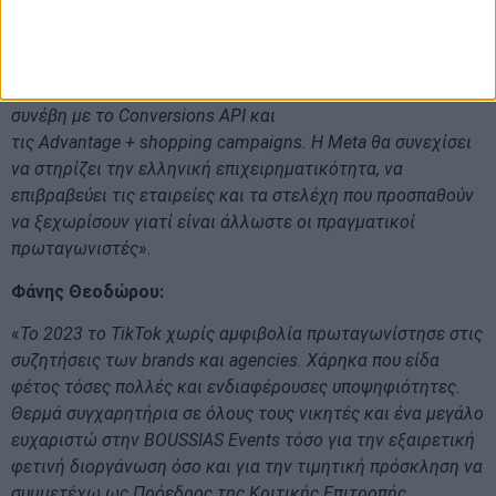
ακόμα σημαντικότερο – διαπίστωσα καλύτερα
αντανακλαστικά στις υποβολές, καθώς στις περισσότερες
των περιπτώσεων είδαμε ότι η ελληνική αγορά υιοθέτησε
πολύ πιο γρήγορα τα
best
practices, όπως για παράδειγμα
συνέβη με το
Conversions
API και
τις
Advantage +
shopping
campaigns. Η
Meta θα συνεχίσει
να στηρίζει την ελληνική επιχειρηματικότητα, να
επιβραβεύει τις εταιρείες και τα στελέχη που προσπαθούν
να ξεχωρίσουν γιατί είναι άλλωστε οι πραγματικοί
πρωταγωνιστές
».
Φάνης Θεοδώρου:
«
Το 2023 το TikTok χωρίς αμφιβολία πρωταγωνίστησε στις
συζητήσεις των brands και agencies. Χάρηκα που είδα
φέτος τόσες πολλές και ενδιαφέρουσες υποψηφιότητες.
Θερμά συγχαρητήρια σε όλους τους νικητές και ένα μεγάλο
ευχαριστώ στην
BOUSSIAS
Events τόσο για την εξαιρετική
φετινή διοργάνωση όσο και για την τιμητική πρόσκληση να
συμμετέχω ως Πρόεδρος της Κριτικής Επιτροπής.