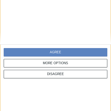
Social Media Awards
AGREE
2024
MORE OPTIONS
MEDIACUBE &
DISAGREE
Vodafone Greece οι
κορυφαίοι της